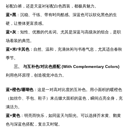
衫配白裤，还是天蓝衬衫配白色西装，都极具魅力。
蓝+黑
：沉稳、干练、带有时尚酷感。深蓝色可以软化黑色的生
硬，让整体更富质感。
蓝+灰
：知性、优雅的代名词。尤其是深蓝与高级灰的组合，是职
场着装的典范。
蓝+米/卡其色
：自然、温和，充满休闲与书卷气息，尤其适合春秋
季节。
三、 与互补色/对比色搭配 (With Complementary Colors)
利用色环原理，创造视觉冲击力。
蓝+橙色/珊瑚色
：这是一对高对比度的互补色。用小面积的暖橙色
（如丝巾、手包、鞋子）来点缀大面积的蓝色，瞬间点亮全身，充
满活力。
蓝+黄色
：明亮而快乐，如同蓝天与阳光。可以选择芥末黄、鹅黄
色与深蓝色搭配，复古又时髦。