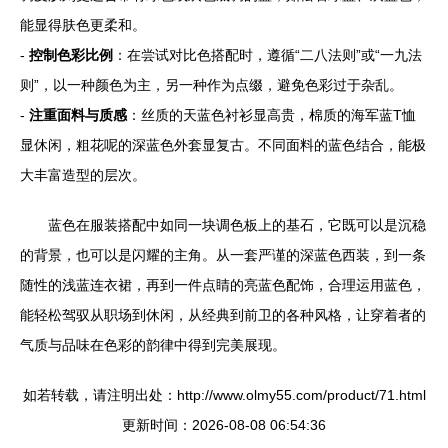
能显得肤色更柔和。
-
控制色彩比例
：在尝试对比色搭配时，遵循“二八法则”或“一九法
则”，以一种颜色为主，另一种作为点缀，避免色彩过于杂乱。
-
注重面料与质感
：丝质的天蓝色衬衫显高贵，棉质的海军蓝T恤
显休闲，粗花呢的深蓝色外套显复古。不同面料的蓝色结合，能极
大丰富造型的层次。
蓝色在服装搭配中如同一块调色板上的基石，它既可以是沉稳
的背景，也可以是闪耀的主角。从一套严谨的深蓝色西装，到一条
随性的浅蓝连衣裙，再到一件点睛的亮蓝色配饰，合理运用蓝色，
能轻松驾驭从职场到休闲，从经典到前卫的各种风格，让穿着者的
气质与品味在色彩的韵律中得到完美展现。
如若转载，请注明出处：http://www.olmy55.com/product/71.html
更新时间：2026-08-08 06:54:36