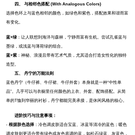
四、 与相邻色搭配 (With Analogous Colors)
选择色环上与蓝色相邻的颜色，如绿色和紫色，搭配效果和谐而富
有变化。
蓝+绿
：让人联想到海洋与森林，宁静而富有生机。尝试孔雀蓝与
墨绿，或浅蓝与薄荷绿的组合。
蓝+紫
：神秘、浪漫且带有艺术气质，尤其适合打造女性化的独特
造型。
五、 丹宁的万能法则
蓝色丹宁（牛仔裤、牛仔裙、牛仔外套）本身就是一种“中性单
品”。几乎可以与衣橱里任何颜色的上衣、外套、配饰搭配。从简
单的T恤到华丽的衬衫，丹宁都能完美承接，是休闲风格的核心。
进阶技巧与注意事项：
-
根据肤色选择
：冷色调皮肤适合宝蓝、冰蓝等清冷的蓝色；暖色
调皮肤则更适合带有绿色或灰色底调的蓝，如松石绿蓝、灰蓝色，