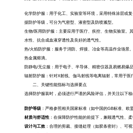
化学防护服：用于化工、实验室等环境，采用特殊涂层或复
据防护等级，可分为气密型、液密型及防喷溅型。
生物/医用防护服：主要应用于医疗、疾控、生物实验室。
水性、抗合成血液穿透性及良好的透气性。
热/火焰防护服：服务于消防、焊接、冶金等高温作业场景
热金属熔滴。
防静电/无尘服：用于电子、半导体、精密仪器及易燃易爆
辐射防护服：针对X射线、伽马射线等电离辐射，常用于医
二、关键性能指标与选择要点
选择防护服装时，必须进行严谨的风险评估，并关注以下核
防护等级
：严格参照相关国家标准（如中国的GB标准、欧
材质与舒适性
：在保障防护性能的前提下，兼顾透气性、柔
设计与工效
：合理的剪裁、接缝处理（如胶条密封）、可视