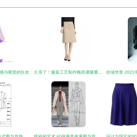
灵感与视觉的狂欢
久等了！服装工艺制作晚班课隆重登场，手工首饰加篇惊喜来袭
创意融合 服装工业款式图与首饰设计的灵感簿
线稿的艺术 60张服装效果图与首饰的完美结合