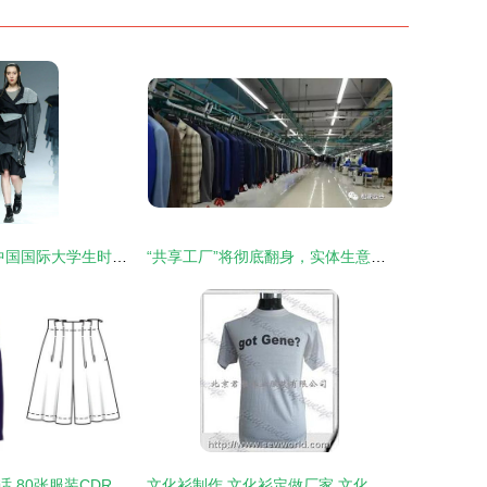
丝域华章 2021中国国际大学生时装周西安工程大学服装与艺术设计学院专场发布
“共享工厂”将彻底翻身，实体生意要逆袭！——以服装行业为例
设计与现实的对话 80张服装CDR款式图与成衣对比及首饰的微妙融合
文化衫制作 文化衫定做厂家 文化衫 君雅伟业服装厂20090804