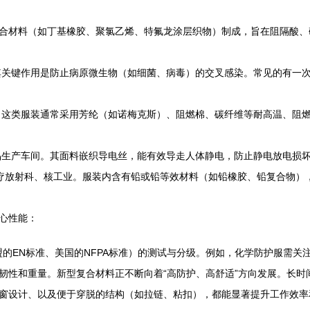
合材料（如丁基橡胶、聚氯乙烯、特氟龙涂层织物）制成，旨在阻隔酸、
其关键作用是防止病原微生物（如细菌、病毒）的交叉感染。常见的有一
。这类服装通常采用芳纶（如诺梅克斯）、阻燃棉、碳纤维等耐高温、阻
品生产车间。其面料嵌织导电丝，能有效导走人体静电，防止静电放电损
疗放射科、核工业。服装内含有铅或铅等效材料（如铅橡胶、铅复合物）
心性能：
盟的EN标准、美国的NFPA标准）的测试与分级。例如，化学防护服需关
韧性和重量。新型复合材料正不断向着“高防护、高舒适”方向发展。长时
窗设计、以及便于穿脱的结构（如拉链、粘扣），都能显著提升工作效率